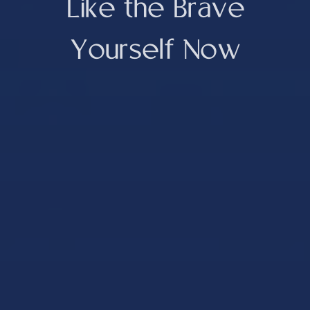
L
i
k
e
t
h
e
B
r
a
v
e
Y
o
u
r
s
e
l
f
N
o
w