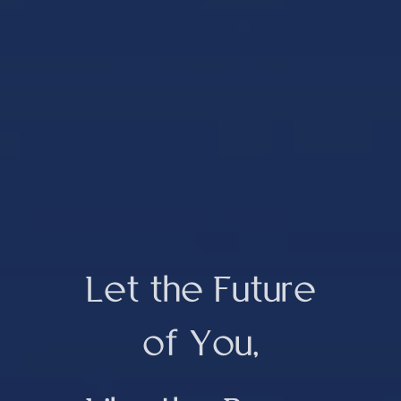
L
e
t
t
h
e
F
u
t
u
r
e
o
f
Y
o
u
,